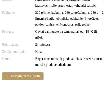
krastavac, riblje usne i ostali vrhunski sastojci.
Pakiranje:
220 g/limenka/kutija, 260 g/vreća/kutija, 280 g * 2
limenke/kutija, obiteljsko pakiranje (3 vrećice),
poklon pakiranje. Mogućnost prilagodbe.
Pohrana:
Čuvati zamrznuto na temperaturi od -18 ℃ ili
nižoj.
Rok trajanja:
24 mjeseca
Zemlja podrijetla:
Kina
Ukus:
Bogat okus morskih plodova, okusite razne ukusne
morske plodove odjednom.
Pošaljite nam e-poštu