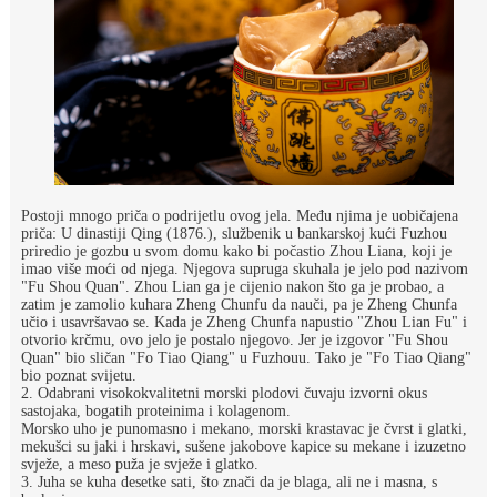
Postoji mnogo priča o podrijetlu ovog jela. Među njima je uobičajena
priča: U dinastiji Qing (1876.), službenik u bankarskoj kući Fuzhou
priredio je gozbu u svom domu kako bi počastio Zhou Liana, koji je
imao više moći od njega. Njegova supruga skuhala je jelo pod nazivom
"Fu Shou Quan". Zhou Lian ga je cijenio nakon što ga je probao, a
zatim je zamolio kuhara Zheng Chunfu da nauči, pa je Zheng Chunfa
učio i usavršavao se. Kada je Zheng Chunfa napustio "Zhou Lian Fu" i
otvorio krčmu, ovo jelo je postalo njegovo. Jer je izgovor "Fu Shou
Quan" bio sličan "Fo Tiao Qiang" u Fuzhouu. Tako je "Fo Tiao Qiang"
bio poznat svijetu.
2. Odabrani visokokvalitetni morski plodovi čuvaju izvorni okus
sastojaka, bogatih proteinima i kolagenom.
Morsko uho je punomasno i mekano, morski krastavac je čvrst i glatki,
mekušci su jaki i hrskavi, sušene jakobove kapice su mekane i izuzetno
svježe, a meso puža je svježe i glatko.
3. Juha se kuha desetke sati, što znači da je blaga, ali ne i masna, s