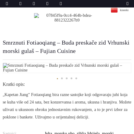
kineski
Smrznuti Fotiaoqiang – Buda preskače zid Vrhunski
morski gulaš – Fujian Cuisine
Kratki opis:
„Kapetan Jiang“ Fotiaoqiang bira razne sastojke koji odgovaraju juhi koja
se kuha više od 24 sata, bez konzervansa i aroma, ukusna i hranjiva. Možete
uživati ​​u ukusnom obroku jednostavnim rukovanjem, a to je prvi izbor za
poklone i bankete. Uživajmo u orijentalnoj deliciji.
Sastojci:
Juha, morsko uho, riblja ždrijela, morski