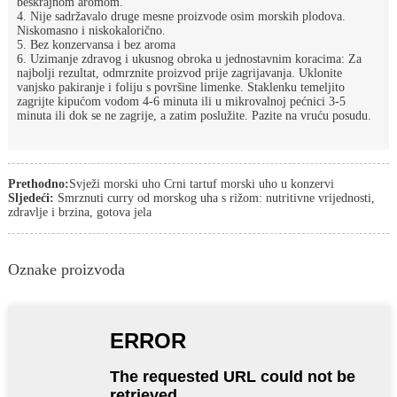
beskrajnom aromom.
4. Nije sadržavalo druge mesne proizvode osim morskih plodova.
Niskomasno i niskokalorično.
5. Bez konzervansa i bez aroma
6. Uzimanje zdravog i ukusnog obroka u jednostavnim koracima: Za
najbolji rezultat, odmrznite proizvod prije zagrijavanja. Uklonite
vanjsko pakiranje i foliju s površine limenke. Staklenku temeljito
zagrijte kipućom vodom 4-6 minuta ili u mikrovalnoj pećnici 3-5
minuta ili dok se ne zagrije, a zatim poslužite. Pazite na vruću posudu.
Prethodno:
Svježi morski uho Crni tartuf morski uho u konzervi
Sljedeći:
Smrznuti curry od morskog uha s rižom: nutritivne vrijednosti,
zdravlje i brzina, gotova jela
Oznake proizvoda