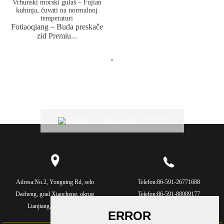
Fotiaoqiang – Buda preskače
zid Premiu...
Adresa:
No.2, Yongning Rd, selo
Telefon:
86-591-26771688
Dacheng, grad Xiaocheng, okrug
Telefon:
86-591-88089177
Lianjiang, Fujian, Kina