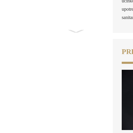
učink
upotr
sanita
Zamrznuti
Fotiaoqiang –
Buda preskače zid
Prem...
PR
Napitak od
kolagena u prahu s
morskim
bioaktivnim
peptidom kamenica