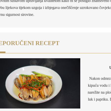
ovitim sustavom upravljanja kvalitetom kako bi se postiglo znanstveno u
ebu lijekova tijekom uzgoja i izbjegava onečišćenje uzrokovano čovjeko
rnu sigurnost sirovine.
EPORUČENI RECEPT
U
Nakon odmrzav
kipuću vodu i
narežite na plo
luk i papriku. 