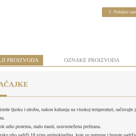
Pošaljite na
LJI PROIZVODA
OZNAKE PROIZVODA
AČAJKE
lonite ljusku i utrobu, nakon kuhanja na visokoj temperaturi, sačuvajt
ru.
sok udio proteina, malo masti, uravnotežena prehrana.
rsko uho sadrži 18 vrsta aminokiselina, koje su potpune i bogate sadrž