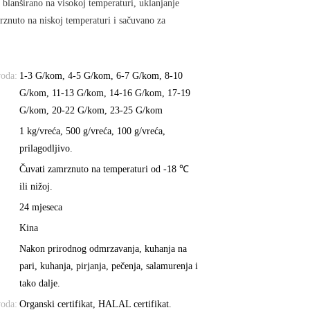
 blanširano na visokoj temperaturi, uklanjanje
mrznuto na niskoj temperaturi i sačuvano za
voda:
1-3 G/kom, 4-5 G/kom, 6-7 G/kom, 8-10
G/kom, 11-13 G/kom, 14-16 G/kom, 17-19
G/kom, 20-22 G/kom, 23-25 ​​G/kom
1 kg/vreća, 500 g/vreća, 100 g/vreća,
prilagodljivo.
Čuvati zamrznuto na temperaturi od -18 ℃
ili nižoj.
24 mjeseca
Kina
Nakon prirodnog odmrzavanja, kuhanja na
pari, kuhanja, pirjanja, pečenja, salamurenja i
tako dalje.
voda:
Organski certifikat, HALAL certifikat.