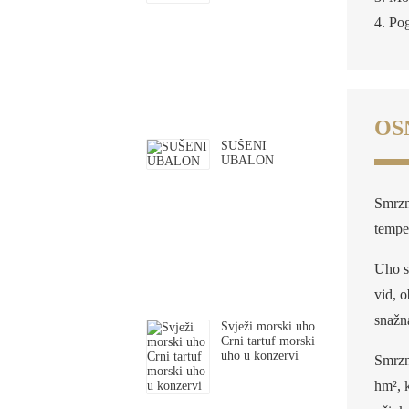
4. Po
OS
SUŠENI
UBALON
Smrzn
temper
Uho sa
vid, o
snažn
Svježi morski uho
Crni tartuf morski
uho u konzervi
Smrzn
hm², 