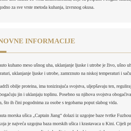
godno za sve vrste metoda kuhanja, izvrsnog okusa.
NOVNE INFORMACIJE
uto kuhano meso ušnog uha, uklanjanje ljuske i utrobe je živo, ušno uh
aturi, uklanjanje ljuske i utrobe, zamrznuto na niskoj temperaturi i saču
drži obilje proteina, ima tonizirajuća svojstva, uljepšavaju ten, regulira
bogaćuju jin i uklanjaju toplinu. Posebno su njihova svojstva obogaćiva
a, što ih čini pogodnima za osobe s tegobama poput slabog vida.
uta morska ušica „Captain Jiang“ dolazi iz uzgojne baze tvrtke Fuzho
koja je najveća uzgojna baza morskih ušica i krastavaca u Kini. Cijeli p