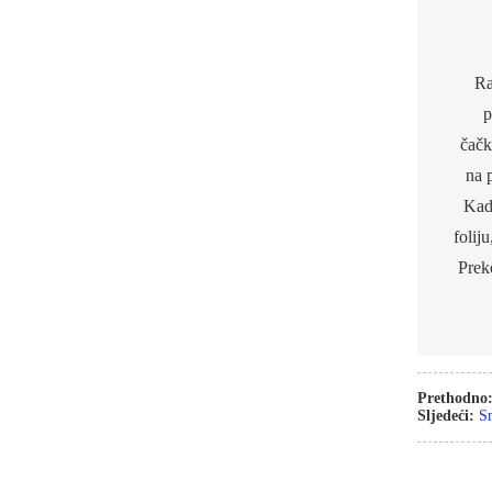
SMRZNUTO
UŠNO PUŠKO,
Ra
svježe, s ljuskom i
p
utrobom
čačk
na 
Kad 
folij
Prek
Prethodno
Sljedeći:
Sm