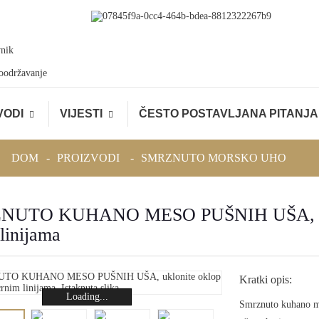
oodržavanje
VODI
VIJESTI
ČESTO POSTAVLJANA PITANJA
DOM
PROIZVODI
SMRZNUTO MORSKO UHO
UTO KUHANO MESO PUŠNIH UŠA, ukloni
linijama
Kratki opis:
Loading...
Smrznuto kuhano mes