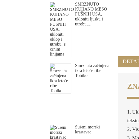
SMRZNUTO
KUHANO MESO
PUŠNIH UŠA,
ukloniti ljusku i
utrobu,...
DETA
Smrznuta začinjena
ikra leteće ribe –
Tobiko
ZN
1. Uk
tekstu
Sušeni morski
2. Vi
krastavac
3. Mo