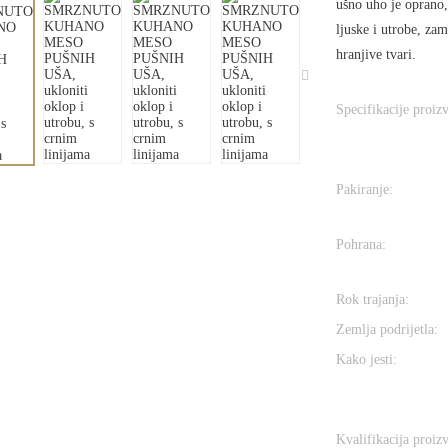
ušno uho je oprano,
ljuske i utrobe, za
hranjive tvari.
Specifikacije proiz
Pakiranje:
Pohrana:
Rok trajanja:
Zemlja podrijetla:
Kako jesti:
Kvalifikacija proiz