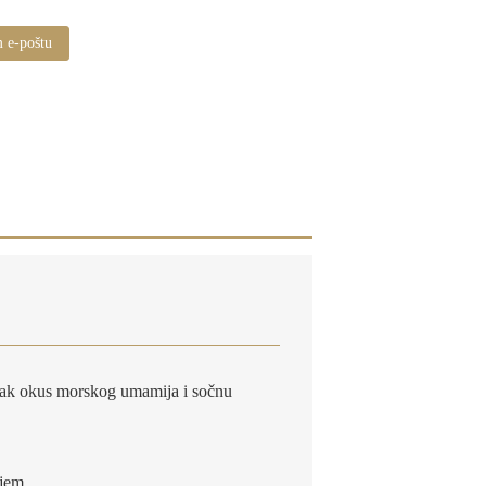
m e-poštu
e jak okus morskog umamija i sočnu
ajem.