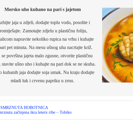
Morsko uho kuhano na pari s jajetom
zbijte jaja u zdjeli, dodajte toplu vodu, posolite i
romiješajte. Zamotajte zdjelu u plastičnu foliju,
alicom napravite nekoliko rupica na vrhu i kuhajte
pari pet minuta. Na mesu ušnog uha nacrtajte križ.
se površina jajeta malo zgusne, otvorite plastičnu
u, stavite ušno uho i kuhajte na pari dok se ne skuha.
o kuhanih jaja dodajte soja umak. Na kraju dodajte
mladi luk i crvenu papriku u zrnu.
:
SMRZNUTA HOBOTNICA
rznuta začinjena ikra leteće ribe – Tobiko