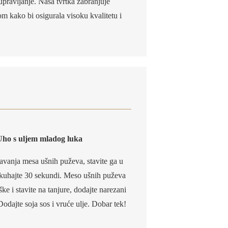
pravljanje. Naša tvrtka zabranjuje
m kako bi osigurala visoku kvalitetu i
ho s uljem mladog luka
anja mesa ušnih puževa, stavite ga u
 kuhajte 30 sekundi. Meso ušnih puževa
ške i stavite na tanjure, dodajte narezani
Dodajte soja sos i vruće ulje. Dobar tek!