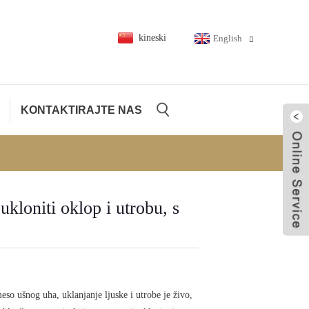
kineski
English
KONTAKTIRAJTE NAS
Sl
ti oklop i utrobu, s
o ušnog uha, uklanjanje ljuske i utrobe je živo,